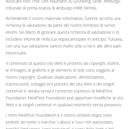
Avvocato Hon. Prof. Dirk Naumann zu Grünberg; Sede: Amburgo,
tribunale di prima istanza di Amburgo (HRB 94996).
Richiedendo il nostro materiale informativo, l’utente accetta una
richiesta di valutazione da parte del nostro fornitore di servizi
eKomi. Sei libero di ignorare questa richiesta di valutazione o di
includere eKomi.de nella tua regola antispam in anticipo. Tuttavia,
con una sua valutazione saresti molto utile a noi e alle altre parti
interessate.
Il contenuto di questo sito Web è protetto da copyright, inoltre,
le immagini, le grafiche e gli elementi di stile sono soggetti al
nostro copyright. Qualsiasi duplicazione, dimostrazione,
trasmissione, noleggio e/o prestito del sito Web o dei singoli
contenuti è vietata senza il consenso espresso di MediTest
Foundation. MediTest Foundation può apportare modifiche al sito
Web o ai singoli contenuti in qualsiasi momento senza preavviso.
I nomi MediTest Foundation e il nostro simbolo (logo) sono
protetti da nome o marchio. L’abuso e l’uso non autorizzato,
nonché l’imitazione, sono perseguiti ai sensi delle leggi e del