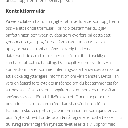
dessa uppgifter till en specifik person.
Kontaktformulär
På webbplatsen har du möjlighet att överföra personuppgifter till
oss via ett kontaktformulär. I princip bestämmer du själv
omfattningen och typen av data som överförs på detta sätt
genom att ange uppgifterna i formuläret. Innan vi skickar
uppgifterna elektroniskt hänvisar vi dig till denna
dataskyddsdeklaration och ber också om ditt uttryckliga
samtycke till databehandling. De uppgifter som överförs via
kontaktformuläret kommer inledningsvis att användas av oss för
att skicka dig ytterligare information om våra tjänster. Detta kan
vara en åtgärd före avtalets ingående om du bestämmer dig för
att beställa våra tjänster. Uppgifterna kommer sedan också att
användas av oss för att fullgöra avtalet. Om du anger din e-
postadress i kontaktformuläret kan vi använda den för att i
framtiden skicka dig ytterligare information om våra tjänster via e-
post (nyhetsbrev). För detta ändamål lagrar vi e-postadressen tills
du avregistrerar dig från nyhetsbrevet eller tills vi upphör med