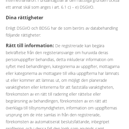
internetnärvaron. I undantagsfall är den rättsliga grunden också
ett annat skäl som anges i art. 6.1 c) – e) DSGVO.
Dina rättigheter
Enligt DSGVO och BDSG har de som berörs av databehandling
följande rättigheter:
Rätt till information:
De registrerade kan begära
bekräftelse från den registeransvarige om huruvida deras
personuppgifter behandlas, detta inkluderar information om
syftet med behandlingen, kategorierna av uppgifter, mottagarna
eller kategorierna av mottagare till vilka uppgifterna har lämnats
ut eller kommer att lämnas ut, om möjligt den planerade
varaktigheten eller kriterierna för att fastställa varaktigheten,
förekomsten av en rätt till radering eller rättelse eller
begränsning av behandlingen, förekomsten av en rätt att
överklaga till tillsynsmyndigheten, information om uppgifternas
ursprung om de inte samlas in från den registrerade,
förekomsten av automatiserat beslutsfattande, inbegripet
profilering, och i dessa fall den logik som används samt