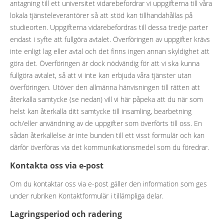
antagning till ett universitet vidarebefordrar vi uppgifterna till våra
lokala tjänsteleverantörer så att stöd kan tillhandahållas på
studieorten. Uppgifterna vidarebefordras till dessa tredje parter
endast i syfte att fullgöra avtalet. Överföringen av uppgifter krävs
inte enligt lag eller avtal och det finns ingen annan skyldighet att
göra det. Överföringen är dock nödvändig för att vi ska kunna
fullgöra avtalet, så att vi inte kan erbjuda våra tjänster utan
överföringen. Utöver den allmänna hänvisningen till rätten att
återkalla samtycke (se nedan) vill vi här påpeka att du när som
helst kan återkalla ditt samtycke till insamling, bearbetning
och/eller användning av de uppgifter som överförts till oss. En
sådan återkallelse är inte bunden till ett visst formulär och kan
därför överföras via det kommunikationsmedel som du föredrar.
Kontakta oss via e-post
Om du kontaktar oss via e-post gäller den information som ges
under rubriken Kontaktformulär i tillämpliga delar.
Lagringsperiod och radering