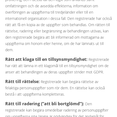
omfattningen och de avsedda effekterna, information om
överföringen av uppgifterna till tredjeländer eller till en
internationell organisation i dessa fall. Den registrerade har också
rätt att få en kopia av de uppgifter som behandlas. Om rätten till
rättelse, radering eller begränsning av behandlingen utövas, kan
den registrerade begära att bli informerad om mottagarna av
uppgifterna om honom eller henne, om de har lämnats ut till
dem.
Rätt att klaga till en tillsynsmyndighet:
Registrerade
har rätt att lämna in ett klagomål till en tillsynsmyndighet om de
anser att behandlingen av deras uppgifter strider mot GDPR.
Rätt till rättelse:
Registrerade kan begära rättelse av
felaktiga personuppgifter som rör dem. En rättelse kan också
bestå i att uppgifterna kompletteras.
Rätt till radering (”att bli bortglömd”):
Den
registrerade kan begära omedelbar radering av personuppgifter
om uppgifterna inte längre är nödvändiga för det ändamål för