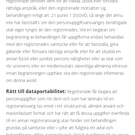
registrerade behöver dem för att hävda, utöva eller försvara
rättsliga anspråk, eller den registrerade motsätter sig
behandlingen enligt art. 21 punkt 1 DSGVO, så länge det ännu
inte har fastställts om den personuppgiftsansvariges berättigade
skäl väger tyngre än den registrerades. Vid en begäran om
begränsning av behandlingen får uppgifterna endast behandlas
med den registrerades samtycke eller för att fastställa, göra
gällande eller försvara rättsliga anspråk eller för att skydda en
annan fysisk eller juridisk persons rättigheter eller av skäl som
rör unionens eller en medlemsstats väsentliga allmänna intresse.
Innan begränsningen upphävs ska den registrerade informeras
om denna avsikt.
Rätt till dataportabilitet:
Registrerade får begära att
personuppgifter som rör dem och som har lämnats till en
registeransvarig tas emot i ett strukturerat, allmänt använt och
maskinläsbart format och har rätt att få dessa uppgifter överförda
till en annan registeransvarig utan hinder om behandlingen
grundas på samtycke eller i syfte att fullgöra ett avtal och
behandlingen utförs automatiserat. Direkt överföring till en annan