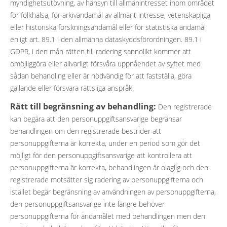
myndighetsutövning, av hänsyn till allmänintresset inom området
för folkhälsa, för arkivändamål av allmänt intresse, vetenskapliga
eller historiska forskningsändamål eller för statistiska ändamål
enligt art. 89.1 i den allmänna dataskyddsförordningen. 89.1 i
GDPR, i den mån rätten till radering sannolikt kommer att
omöjliggöra eller allvarligt försvåra uppnåendet av syftet med
sådan behandling eller är nödvändig för att fastställa, göra
gällande eller försvara rättsliga anspråk.
Rätt till begränsning av behandling:
Den registrerade
kan begära att den personuppgiftsansvarige begränsar
behandlingen om den registrerade bestrider att
personuppgifterna är korrekta, under en period som gör det
möjligt för den personuppgiftsansvarige att kontrollera att
personuppgifterna är korrekta, behandlingen är olaglig och den
registrerade motsätter sig radering av personuppgifterna och
istället begär begränsning av användningen av personuppgifterna,
den personuppgiftsansvarige inte längre behöver
personuppgifterna för ändamålet med behandlingen men den