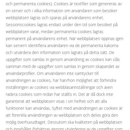
och permanenta cookies). Cookies är textfiler som genereras av
en server och i vilka information om användaren som besöker
webbplatsen lagras och sparas på användarens enhet.
Sessionscookies lagras endast under den tid som besöket på
webbplatsen varar, medan permanenta cookies lagras
permanent på användarens enhet. När webbplatsen öppnas igen
kan servern identifiera användaren via de permanenta kakorna
och utvärdera den information som lagrats på detta sätt. De
uppgifter som samlas in genom användning av cookies kan slås
samman med de uppgifter som samlas in genom skapandet av
användarprofiler. Om användaren inte samtycker till
användningen av cookies, har han/hon möjlighet att förhindra
inställningen av cookies via webbläsarinställningar och även
radera cookies som redan har ställts in. Det är då dock inte
garanterat att webbplatsen visas i sin helhet och att alla
funktioner kan användas. Syftet med användningen av cookies är
att förenkla användningen av webbplatsen och delvis göra den
möjlig överhuvudtaget. Dessutom ska kvaliteten på webbplatsen
och innehållet förbättras genom utvärdering av de uppgifter som