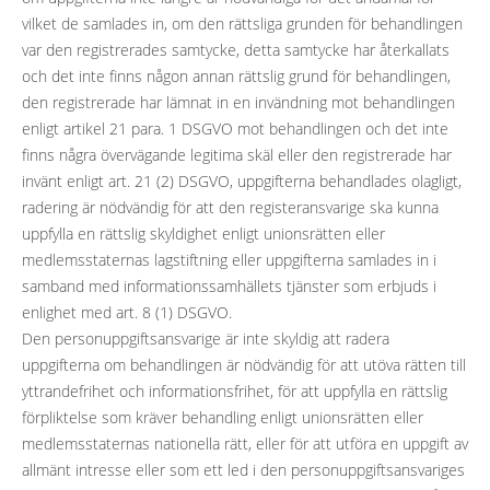
vilket de samlades in, om den rättsliga grunden för behandlingen
var den registrerades samtycke, detta samtycke har återkallats
och det inte finns någon annan rättslig grund för behandlingen,
den registrerade har lämnat in en invändning mot behandlingen
enligt artikel 21 para. 1 DSGVO mot behandlingen och det inte
finns några övervägande legitima skäl eller den registrerade har
invänt enligt art. 21 (2) DSGVO, uppgifterna behandlades olagligt,
radering är nödvändig för att den registeransvarige ska kunna
uppfylla en rättslig skyldighet enligt unionsrätten eller
medlemsstaternas lagstiftning eller uppgifterna samlades in i
samband med informationssamhällets tjänster som erbjuds i
enlighet med art. 8 (1) DSGVO.
Den personuppgiftsansvarige är inte skyldig att radera
uppgifterna om behandlingen är nödvändig för att utöva rätten till
yttrandefrihet och informationsfrihet, för att uppfylla en rättslig
förpliktelse som kräver behandling enligt unionsrätten eller
medlemsstaternas nationella rätt, eller för att utföra en uppgift av
allmänt intresse eller som ett led i den personuppgiftsansvariges