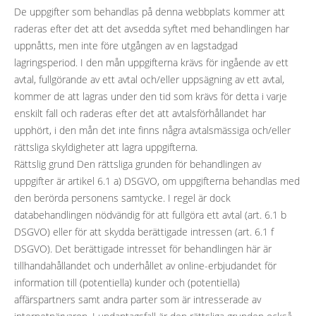
De uppgifter som behandlas på denna webbplats kommer att
raderas efter det att det avsedda syftet med behandlingen har
uppnåtts, men inte före utgången av en lagstadgad
lagringsperiod. I den mån uppgifterna krävs för ingående av ett
avtal, fullgörande av ett avtal och/eller uppsägning av ett avtal,
kommer de att lagras under den tid som krävs för detta i varje
enskilt fall och raderas efter det att avtalsförhållandet har
upphört, i den mån det inte finns några avtalsmässiga och/eller
rättsliga skyldigheter att lagra uppgifterna.
Rättslig grund Den rättsliga grunden för behandlingen av
uppgifter är artikel 6.1 a) DSGVO, om uppgifterna behandlas med
den berörda personens samtycke. I regel är dock
databehandlingen nödvändig för att fullgöra ett avtal (art. 6.1 b
DSGVO) eller för att skydda berättigade intressen (art. 6.1 f
DSGVO). Det berättigade intresset för behandlingen här är
tillhandahållandet och underhållet av online-erbjudandet för
information till (potentiella) kunder och (potentiella)
affärspartners samt andra parter som är intresserade av