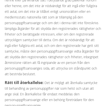
henne eller på liknande sätt i betydande grad påverkar honom
eller henne, om det inte är nödvändigt för att ingå eller fullgöra
ett avtal, om det inte är tillåtet enligt unionsrätten eller en
medlemsstats nationella rätt som är tillämplig på den
personuppgiftsansvarige och om det i denna rätt inte föreskrivs
lämpliga åtgärder för att skydda den registrerades rättigheter och
friheter och berättigade intressen, eller om den registrerade
uttryckligen samtycker till detta. Om det är nödvändigt för att
ingå eller fullgöra ett avtal, och om den registrerade har gett sitt
samtycke, måste den personuppgiftsansvarige vidta åtgärder för
att skydda den registrerades rättigheter och friheter, inbegripet
åtminstone rätten att få ingripande av en person från den
personuppgiftsansvariges sida, att uttrycka sin ståndpunkt och
att bestrida beslutet.
Rätt till återkallelse:
Det är möjligt att återkalla samtycke
till behandling av personuppgifter när som helst och utan att
ange skäl. En återkallelse får endast meddelas den
personuppgiftsansvarige eller en behörig företrädare för den
personuppgiftsansvarige.