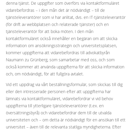
denna tjänst. De uppgifter som överförs via kontaktformuläret
vidarebefordras – i den mån det är nödvändigt – till de
tjänsteleverantörer som vi har anlitat, dvs. en IT-tjänsteleverantör
(för drift av webbplatsen och relaterade tjänster) och en
tjänsteleverantör för att boka möten. I den mån
kontaktformuläret också innehåller en begäran om att skicka
information om ansökningsstrategin och universitetsplatsen,
kommer uppgifterna att vidarebefordras till advokatbyrån
Naumann zu Grünberg, som samarbetar med oss, och som
också kommer att använda uppgifterna för att skicka information
och, om nödvändigt, för att fullgöra avtalet.
Vid ett uppdrag via vårt beställningsformulär, som skickas till dig
eller den intresserade personen efter att uppgifterna har
lämnats via kontaktformuläret, vidarebefordrar vi vid behov
uppgifterna till ytterligare tjänsteleverantörer (t.ex. en
översättningsbyrå) och vidarebefordrar dem till de utvalda
universiteten och – om detta är nödvändigt för en ansökan till ett
universitet – även till de relevanta statliga myndigheterna. Efter